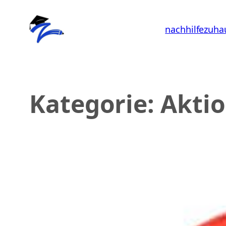
Zum
Inhalt
nachhilfezuha
springen
Kategorie:
Akti